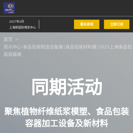
直
接
跳
2027年4月
报名参观
立即订阅
转
上海新国际博览中心
至
首页
内
观众中心-食品包装制造设备展|食品包装材料展|2025上海食品包
容
装容器展
同期活动
聚焦植物纤维纸浆模塑、食品包装
容器加工设备及新材料