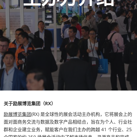
关于励展博览集团（RX）
励展博览集团(
RX) 是全球性的展会活动主办机构，它将展会上的
面对面商务交流与数据及数字产品相结合，旨在为个人、行业社
群和企业建立业务，赋能客户在我们主办的跨越 41 个行业、25