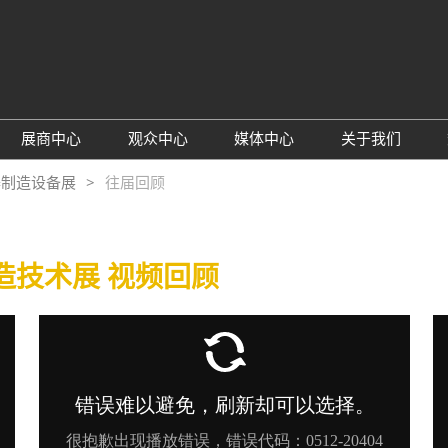
展商中心
观众中心
媒体中心
关于我们
绍
参展申请
观众预登记
展会资讯
主办方介绍
器制造设备展
往届回顾
围
为何参展
TAP特邀买家商贸配对
行业新闻
同期展会
息
观众范围
为何参观
展商推介
联系我们
造技术展 视频回顾
展商名录
下载中心
局图
订阅电邮
顾