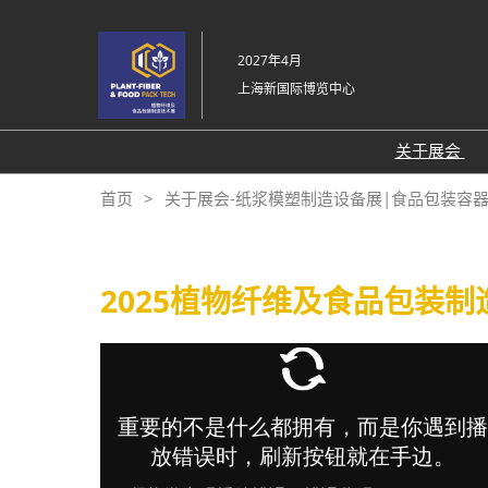
直
接
2027年4月
跳
上海新国际博览中心
转
至
内
关于展会
容
展会介
首页
关于展会-纸浆模塑制造设备展|食品包装容
展品范
交通信
2025植物纤维及食品包装制
感谢信
展会布
往届回