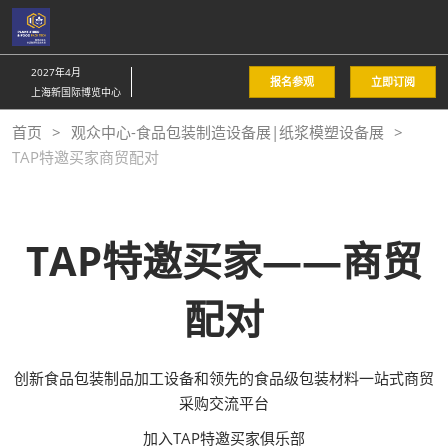
直
接
跳
2027年4月
报名参观
立即订阅
转
上海新国际博览中心
至
首页
观众中心-食品包装制造设备展|纸浆模塑设备展
内
TAP特邀买家商贸配对
容
TAP特邀买家——商贸
配对
创新食品包装制品加工设备和领先的食品级包装材料一站式商贸
采购交流平台
加入TAP特邀买家俱乐部