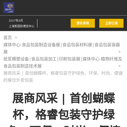
直
接
跳
2027年4月
报名参观
立即订阅
转
上海新国际博览中心
至
首页
内
媒体中心-食品包装制造设备展|食品包装材料展|食品包装容器
容
展
纸浆模塑设备|食品包装加工|印刷包装展|媒体中心-植物纤维及
食品包装制造技术展
展商风采 | 首创蝴蝶杯，格睿包装守护绿色、环保、时尚、便捷
的餐饮外卖包装
展商风采 | 首创蝴蝶
杯，格睿包装守护绿