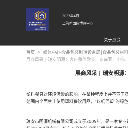
直
接
2027年4月
跳
上海新国际博览中心
转
至
内
关于展会
容
展会介
首页
媒体中心-食品包装制造设备展|食品包装材
展商风采 | 瑞安明源：客户覆盖欧美、东南亚、中
展品范
交通信
展商风采 | 瑞安明
感谢信
展会布
塑料餐具对环境污染的影响，在某种程度上并不亚于塑
往届回
范围内全面禁止使用塑料餐饮用品，"以纸代塑"的绿
瑞安市明源机械有限公司成立于2009年，是一家专