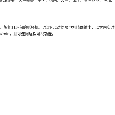
获得CE证书。客户覆盖了美国、德国、波兰、印度、罗马尼亚、迪拜
稳定、智能且环保的纸杯机。通过PLC对伺服电机精确输出，以太网
pcs/min，且可连网远程可视功能。