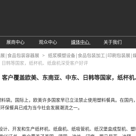
展商中心
观众中心
媒体中心
关于我们
绍
参展申请
观众预登记
展会资讯
主办方介绍
料展|食品包装容器展
纸浆模塑设备|食品包装加工|印刷包装展|
东、日韩等国家，纸杯机、纸盘机深受客户好评
围
为何参展
TAP特邀买家商贸配对
行业新闻
同期展会
息
观众范围
为何参观
展商推介
联系我们
源：客户覆盖欧美、东南亚、中东、日韩等国家，纸杯
展商名录
下载中心
局图
订阅电邮
料袋。国际上，欧美许多国家早已立法禁止使用塑料餐具。在国内，
顾
色环保餐具已成为当今社会发展潮流之一。
业设计、开发和生产纸杯机、纸盘机、纸吸管机、纸汉堡盒成型机、