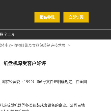
报名参观
立即订阅
数字工具
GloConverting
媒体中心-植物纤维及食品包装制造技术展
励展通
机、纸盘机深受客户好评
国家经贸委（1999）第6号文件也明确规定，在全国
塑料热成型机器等各类包装成套设备的企业。公司占地