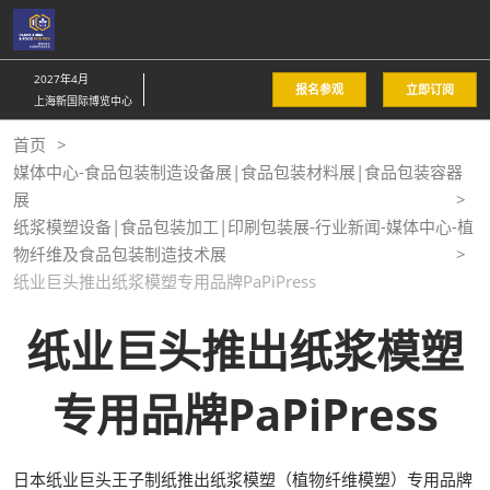
直
接
跳
2027年4月
报名参观
立即订阅
转
上海新国际博览中心
至
首页
内
媒体中心-食品包装制造设备展|食品包装材料展|食品包装容器
容
展
纸浆模塑设备|食品包装加工|印刷包装展-行业新闻-媒体中心-植
物纤维及食品包装制造技术展
纸业巨头推出纸浆模塑专用品牌PaPiPress
纸业巨头推出纸浆模塑
专用品牌PaPiPress
日本纸业巨头王子制纸推出纸浆模塑（植物纤维模塑）专用品牌