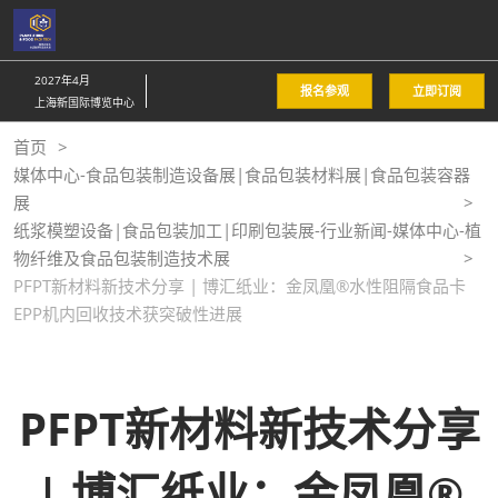
直
接
跳
2027年4月
报名参观
立即订阅
转
上海新国际博览中心
至
首页
内
媒体中心-食品包装制造设备展|食品包装材料展|食品包装容器
容
展
纸浆模塑设备|食品包装加工|印刷包装展-行业新闻-媒体中心-植
物纤维及食品包装制造技术展
PFPT新材料新技术分享 | 博汇纸业：金凤凰®水性阻隔食品卡
EPP机内回收技术获突破性进展
PFPT新材料新技术分享
| 博汇纸业：金凤凰®