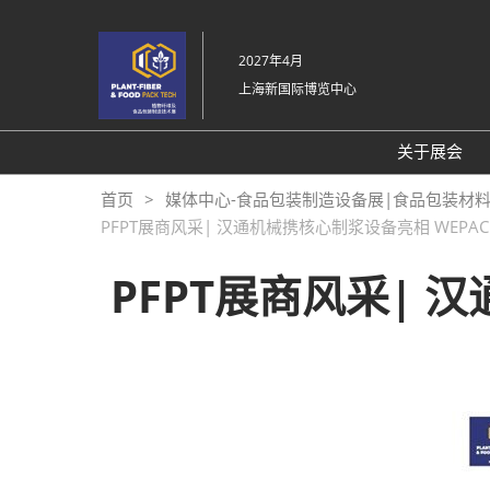
直
接
2027年4月
跳
上海新国际博览中心
转
至
内
关于展会
容
展会介
首页
媒体中心-食品包装制造设备展|食品包装材
PFPT展商风采| 汉通机械携核心制浆设备亮相 WEP
展品范
交通信
PFPT展商风采| 
感谢信
展会布
往届回