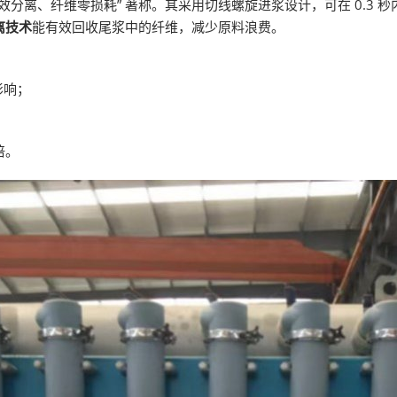
高效分离、纤维零损耗” 著称。其采用切线螺旋进浆设计，可在 0.3
离技术
能有效回收尾浆中的纤维，减少原料浪费。
影响；
倍。