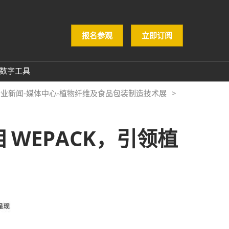
报名参观
立即订阅
数字工具
GloConverting
行业新闻-媒体中心-植物纤维及食品包装制造技术展
励展通
 WEPACK，引领植