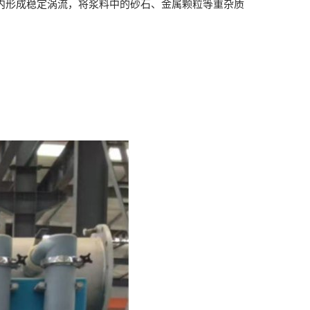
 秒内形成稳定涡流，将浆料中的砂石、金属颗粒等重杂质