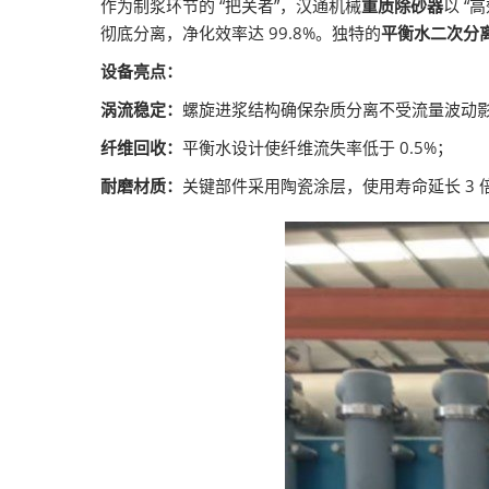
作为制浆环节的 “把关者”，汉通机械
重质除砂器
以 “
彻底分离，净化效率达 99.8%。独特的
平衡水二次分
设备亮点：
涡流稳定：
螺旋进浆结构确保杂质分离不受流量波动
纤维回收：
平衡水设计使纤维流失率低于 0.5%；
耐磨材质：
关键部件采用陶瓷涂层，使用寿命延长 3 