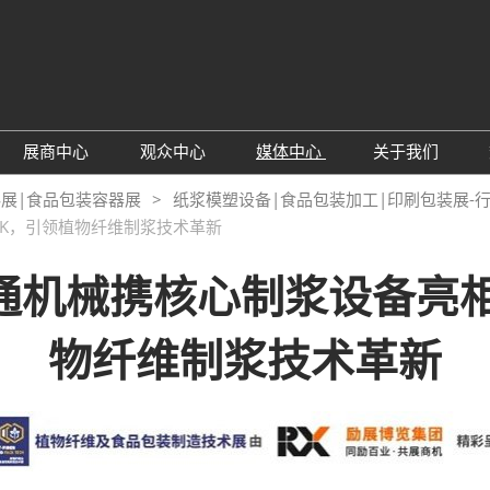
展商中心
观众中心
媒体中心
关于我们
绍
参展申请
观众预登记
展会资讯
主办方介绍
料展|食品包装容器展
纸浆模塑设备|食品包装加工|印刷包装展-
ACK，引领植物纤维制浆技术革新
围
为何参展
TAP特邀买家商贸配对
行业新闻
同期展会
息
观众范围
为何参观
展商推介
联系我们
汉通机械携核心制浆设备亮相
展商名录
下载中心
物纤维制浆技术革新
局图
订阅电邮
顾