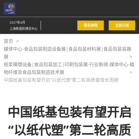
直
接
跳
2027年4月
报名参观
立即订阅
转
上海新国际博览中心
至
首页
内
媒体中心-食品包装制造设备展|食品包装材料展|食品包装容器
容
展
纸浆模塑设备|食品包装加工|印刷包装展-行业新闻-媒体中心-植
物纤维及食品包装制造技术展
中国纸基包装有望开启“以纸代塑”第二轮高质量增长周期
中国纸基包装有望开启
“以纸代塑”第二轮高质