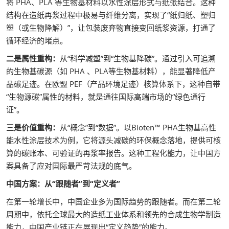
将 PHA、PLA 等生物基材料以水性涂层形式与纸张结合。这种
结构在造纸再浆过程中极易与纤维分离，实现了“纸归纸、塑归
塑（或生物降解）”，让包装废弃物直接变回纸浆资源，打通了
循环经济的堵点。
二是属性重构：
从“科学减塑”到“生物基降碳”。通过引入可追溯
的生物基碳源（如 PHA 、PLA等生物基材料），能显著降低产
品碳足迹。在欧盟 PEF（产品环境足迹）核算体系下，这种自带
“生物源碳”属性的材料，就是通往国际高端市场的“绿色通行
证”。
三是价值重构：
从“概念”到“数据”。以Bioten™ PHA生物基高性
能水性涂层技术为例，它将源头减碳的环保概念落地，提供可核
算的碳账本、可验证的再浆率报告。这种工程化能力，让中国方
案具备了应对国际最严苛法规的底气。
中国方案：从“跟随者”到“定义者”
在第一轮增长中，中国企业多为国际趋势的跟随者。而在第二轮
周期中，依托全球最大的造纸工业体系和领先的合成生物学制造
能力，中国产业链正在展现出“定义趋势”的能力。