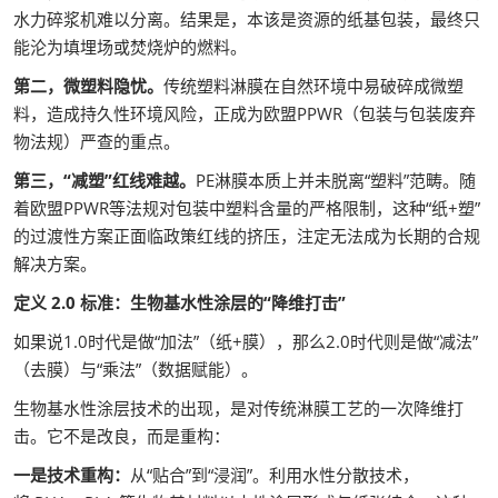
水力碎浆机难以分离。结果是，本该是资源的纸基包装，最终只
能沦为填埋场或焚烧炉的燃料。
第二，微塑料隐忧。
传统塑料淋膜在自然环境中易破碎成微塑
料，造成持久性环境风险，正成为欧盟PPWR（包装与包装废弃
物法规）严查的重点。
第三，“减塑”红线难越。
PE淋膜本质上并未脱离“塑料”范畴。随
着欧盟PPWR等法规对包装中塑料含量的严格限制，这种“纸+塑”
的过渡性方案正面临政策红线的挤压，注定无法成为长期的合规
解决方案。
定义 2.0 标准：生物基水性涂层的“降维打击”
如果说1.0时代是做“加法”（纸+膜），那么2.0时代则是做“减法”
（去膜）与“乘法”（数据赋能）。
生物基水性涂层技术的出现，是对传统淋膜工艺的一次降维打
击。它不是改良，而是重构：
一是技术重构：
从“贴合”到“浸润”。利用水性分散技术，