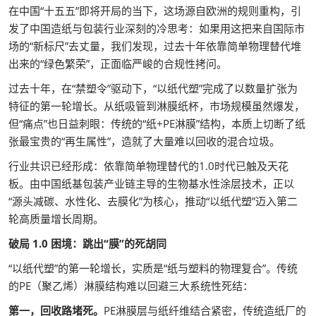
在中国“十五五”即将开局的当下，这场源自欧洲的规则重构，引
发了中国造纸与包装行业深刻的冷思考：如果用这把来自国际市
场的“新标尺”去丈量，我们发现，过去十年依靠简单物理替代堆
出来的“绿色繁荣”，正面临严峻的合规性拷问。
过去十年，在“禁塑令”驱动下，“以纸代塑”完成了以数量扩张为
特征的第一轮增长。从纸吸管到淋膜纸杯，市场规模虽然爆发，
但“痛点”也日益刺眼：传统的“纸+PE淋膜”结构，本质上切断了纸
张最宝贵的“再生属性”，造就了大量难以回收的混合垃圾。
行业共识已经形成：依靠简单物理替代的1.0时代已触及天花
板。由中国纸基包装产业链主导的生物基水性涂层技术，正以
“源头减碳、水性化、去膜化”为核心，推动“以纸代塑”迈入第二
轮高质量增长周期。
破局 1.0 困境：跳出“膜”的死胡同
“以纸代塑”的第一轮增长，实质是“纸与塑料的物理复合”。传统
的PE（聚乙烯）淋膜结构难以回避三大系统性死结：
第一，回收路堵死。
PE淋膜层与纸纤维结合紧密，传统造纸厂的