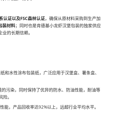
体系认证以及FSC森林认证
，确保从原材料采购到生产加
包装材料
；同时也是肯德基小龙虾汉堡包装的独家供应
企业的长期信赖。
膜纸和水性涂布包装纸，广泛应用于汉堡盒、薯条盒、
境的污染，同时保持了优异的防水、防油性能，耐油等
在风险。
工性能，产品回收率达92%以上，远超行业平均水平。