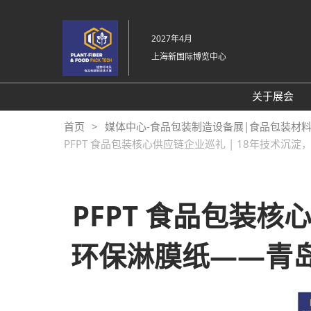
直
接
2027年4月
跳
上海新国际博览中心
转
至
内
关于展会
容
展会介
首页
媒体中心-食品包装制造设备展|食品包装材
PFPT 食品包装核心供应链企业巡礼 | 18年技术
展品范
交通信
感谢信
PFPT 食品包装核
展会布
环保淋膜纸——青岛
往届回