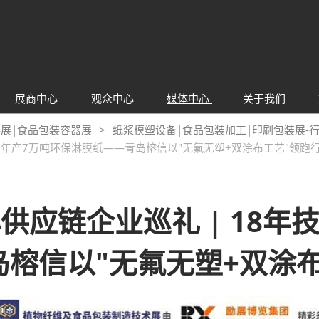
展商中心
观众中心
媒体中心
关于我们
绍
参展申请
观众预登记
展会资讯
主办方介绍
料展|食品包装容器展
纸浆模塑设备|食品包装加工|印刷包装展-
沉淀，年产7万吨环保淋膜纸——青岛榕信以"无氟无塑+双涂布工艺"领跑
围
为何参展
TAP特邀买家商贸配对
行业新闻
同期展会
息
观众范围
为何参观
展商推介
联系我们
展商名录
下载中心
心供应链企业巡礼 | 18
局图
订阅电邮
榕信以"无氟无塑+双涂
顾