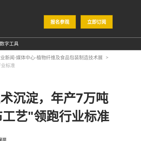
报名参观
立即订阅
数字工具
GloConverting
行业新闻-媒体中心-植物纤维及食品包装制造技术展
行业标准
励展通
年技术沉淀，年产7万吨
布工艺"领跑行业标准