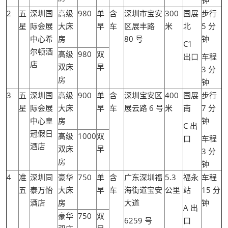
钟
2
五
深圳国
高级
980
单
含
深圳市宝安
300
国展
步行
星
际会展
大床
早
车
区展丰路
米
北
5 分
中心希
房
80 号
钟
C1
尔顿酒
高级
980
双
出口
车程
店
双床
早
3 分
房
钟
3
五
深圳国
高级
900
单
含
深圳宝安区
400
国展
步行
星
际会展
大床
早
车
展云路 6 号
米
南
7 分
中心皇
房
钟
C 出
冠假日
高级
1000
双
口
车程
酒店
双床
早
3 分
房
钟
4
准
深圳同
豪华
750
单
含
广东深圳福
5.3
福永
车程
五
泰万怡
大床
早
车
海街道宝安
公里
站
15 分
酒店
房
大道
钟
A 出
豪华
750
双
6259 号
口