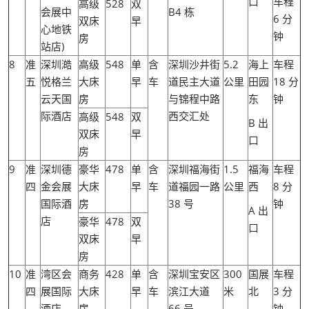
口
车程
高级
528
双
会展中
B4 栋
6 分
双床
早
心地铁
钟
房
站店)
8
准
深圳澔
高级
548
单
含
深圳沙井街
5.2
海上
车程
五
悦格兰
大床
早
车
道民主大道
公里
田园
18 分
云天国
房
与锦程中路
东
钟
际酒店
西交汇处
高级
548
双
B 出
双床
早
口
房
9
准
深圳德
豪华
478
单
含
深圳福海街
1.5
福海
车程
四
金会展
大床
早
车
道福园一路
公里
西
8 分
国际酒
房
38 号
钟
A 出
店
豪华
478
双
口
双床
早
房
10
准
湾区会
商务
428
单
含
深圳宝安区
300
国展
车程
四
展国际
大床
早
车
滨江大道
米
北
3 分
酒店
房
66 号
钟