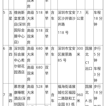
双床
早
房
5
五
维纳斯
高级
518
单
含
深圳市宝安
7.1
无
车程
星
皇家酒
大床
早
车
区沙井镇沙
公里
18 分
店(深圳
房
井路
钟
国际会
高级
518
双
118 号
展中心
双床
早
店)
房
6
准
深圳国
高级
680
单
含
深圳市宝安
300
国展
步行
四
际会展
大床
早
车
区展景路
米
北
5 分
中心希
房
85 号
钟
C1
尔顿花
高级
680
双
出口
车程
园酒店
双床
早
3 分
房
钟
慕思健
高级
528
单
福海街道展
国展
步行
康睡眠
大床
早
城社区福园
北
18 分
7
准
含
960
酒店(深
房
二路联和工
钟
四
车
米
A 出
圳国际
业园 B3 栋