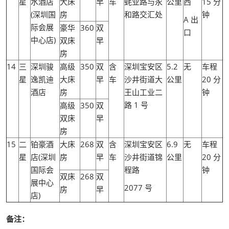
星
水酒店
大床
早
车
蚝业路与永
公里
西
15 分
(深圳国
房
和路交汇处
钟
A 出
际会展
豪华
360
双
口
中心店)
双床
早
房
14
三
深圳骏
高级
350
双
含
深圳宝安区
5.2
无
车程
星
逸凯迪
大床
早
车
沙井街道大
公里
20 分
酒店
房
王山工业二
钟
路 1 号
高级
350
双
双床
早
房
15
二
铂豪酒
大床
268
双
含
深圳宝安区
6.9
无
车程
星
店(深圳
房
早
车
沙井街道锦
公里
20 分
国际会
程路
钟
双床
268
双
展中心
2077 号
房
早
店)
备注：