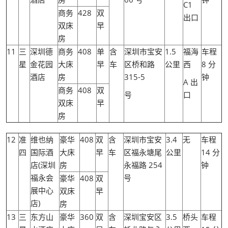
C1
商务
428
双
出口
双床
早
房
11
三
深圳德
商务
408
单
含
深圳市宝安
1.5
福海
车程
星
金花园
大床
早
车
区桥和路
公里
西
8 分
酒店
房
315-5
钟
A 出
商务
408
双
号
口
双床
早
房
12
准
维也纳
豪华
408
双
含
深圳市宝安
3.4
无
车程
四
国际酒
大床
早
车
区福永塘尾
公里
14 分
店(深圳
房
永福路 254
钟
福永会
号
豪华
408
双
展中心
双床
早
店)
房
13
三
东方山
豪华
360
双
含
深圳宝安区
3.5
桥头
车程