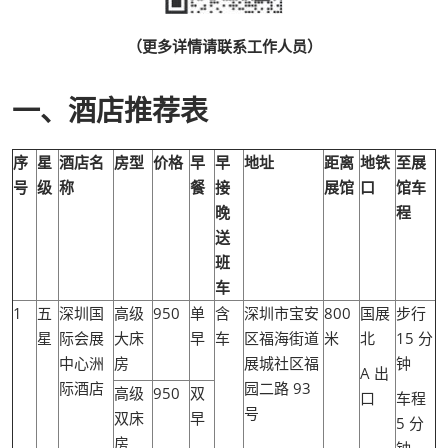
（更多详情请联系工作人员）
一、酒店推荐表
序
星
酒店名
房型
价格
早
早
地址
距离
地铁
至展
号
级
称
餐
接
展馆
口
馆车
晚
程
送
班
车
1
五
深圳国
高级
950
单
含
深圳市宝安
800
国展
步行
星
际会展
大床
早
车
区福海街道
米
北
15 分
中心洲
房
展城社区福
钟
A 出
际酒店
园二路 93
高级
950
双
口
车程
号
双床
早
5 分
房