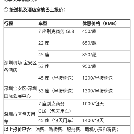
① 接送机及酒店穿梭巴士报价：
行程
车型
优惠价格（RMB）
7 座别克商务 GL8
450/趟
22 座
650/趟
45 座
850/趟
深圳机场-宝安区
53 座
950/趟
各酒店
45 座（早接晚送）
1200/早接晚送
深圳宝安区-深圳
53 座（早接晚送）
1300/早接晚送
国际会展中心
7 座别克商务
1000/包天
GL8（包天用车）
深圳市区包天用
45 座（包天用车）
1400/包天
车
以上报价已含
：油费、路桥费、服务费、司机小费和税费；