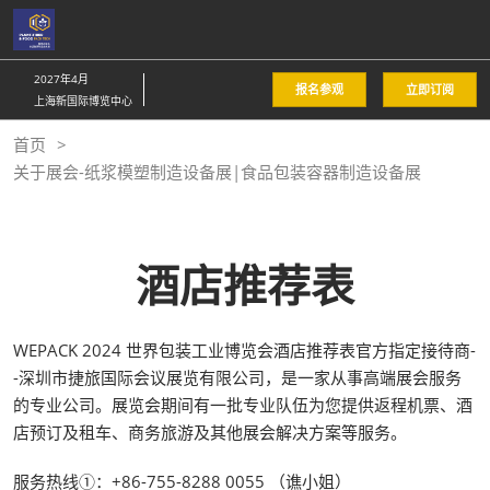
直
接
跳
2027年4月
报名参观
立即订阅
转
上海新国际博览中心
至
首页
内
关于展会-纸浆模塑制造设备展|食品包装容器制造设备展
容
酒店推荐表
WEPACK 2024 世界包装工业博览会酒店推荐表官方指定接待商-
-深圳市捷旅国际会议展览有限公司，是一家从事高端展会服务
的专业公司。展览会期间有一批专业队伍为您提供返程机票、酒
店预订及租车、商务旅游及其他展会解决方案等服务。
服务热线①：+86-755-8288 0055 （谯小姐）