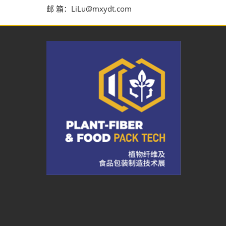
邮 箱：LiLu@mxydt.com