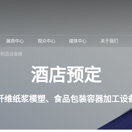
展商中心
观众中心
媒体中心
关于我们
绍
参展申请
观众预登记
展会资讯
主办方介绍
器制造设备展
围
为何参展
TAP特邀买家商贸配对
行业新闻
同期展会
酒店预定
息
观众范围
为何参观
展商推介
联系我们
展商名录
下载中心
局图
订阅电邮
纤维纸浆模塑、食品包装容器加工设
顾