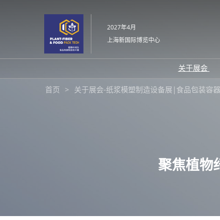
直
接
2027年4月
跳
上海新国际博览中心
转
至
内
关于展会
容
展会介
首页
关于展会-纸浆模塑制造设备展|食品包装容
展品范
交通信
感谢信
展会布
聚焦植物
往届回