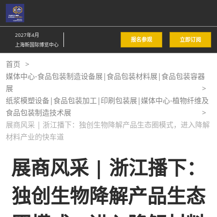
直
接
跳
2027年4月
报名参观
立即订阅
转
上海新国际博览中心
至
首页
内
媒体中心-食品包装制造设备展|食品包装材料展|食品包装容器
容
展
纸浆模塑设备|食品包装加工|印刷包装展|媒体中心-植物纤维及
食品包装制造技术展
展商风采 | 浙江播下：独创生物降解产品生态圈模式，进入降解
材料产业的快车道
展商风采 | 浙江播下：
独创生物降解产品生态